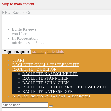
Skip to main content
NEU: Raclette-Grill
Echte Reviews
von Usern
In Kooperation
mit den besten Shops
raclette-grill-test.info
Toggle navigation
START
RACLETTE-GRILLS TESTBERICHTE
RACLETTE – ZUBEHÖR
RACLETTE-KÄSESCHNEIDER
RACLETTE-PFÄNNCHEN
RACLETTE-SCHÄLCHEN
RACLETTE-SCHIEBER / RACLETTE-SCHABER
RACLETTE-UNTERSETZER
Alles über Raclette-Grills – News, Wissenswertes