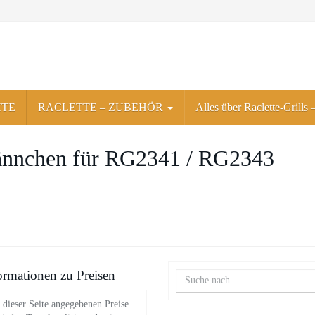
HTE
RACLETTE – ZUBEHÖR
Alles über Raclette-Grills
fännchen für RG2341 / RG2343
ormationen zu Preisen
 dieser Seite angegebenen Preise