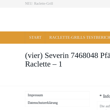
Skip
NEU: Raclette-Grill
to
main
content
START
RACLETTE-GRILLS TESTBERIC
(vier) Severin 7468048 P
Raclette – 1
Impressum
* Inf
Datenschutzerklärung
Die auf