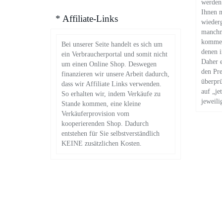
werden 
Ihnen m
* Affiliate-Links
wieder
manchm
kommen
Bei unserer Seite handelt es sich um
denen 
ein Verbraucherportal und somit nicht
Daher e
um einen Online Shop. Deswegen
den Pre
finanzieren wir unsere Arbeit dadurch,
überpr
dass wir Affiliate Links verwenden.
auf „je
So erhalten wir, indem Verkäufe zu
jeweili
Stande kommen, eine kleine
Verkäuferprovision vom
kooperierenden Shop. Dadurch
entstehen für Sie selbstverständlich
KEINE zusätzlichen Kosten.