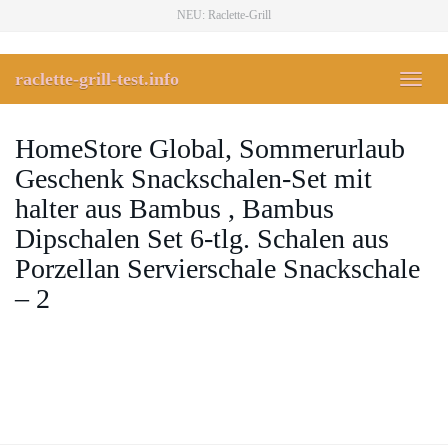
Skip
NEU: Raclette-Grill
to
main
content
raclette-grill-test.info
Toggl
naviga
HomeStore Global, Sommerurlaub
Geschenk Snackschalen-Set mit
halter aus Bambus , Bambus
Dipschalen Set 6-tlg. Schalen aus
Porzellan Servierschale Snackschale
– 2