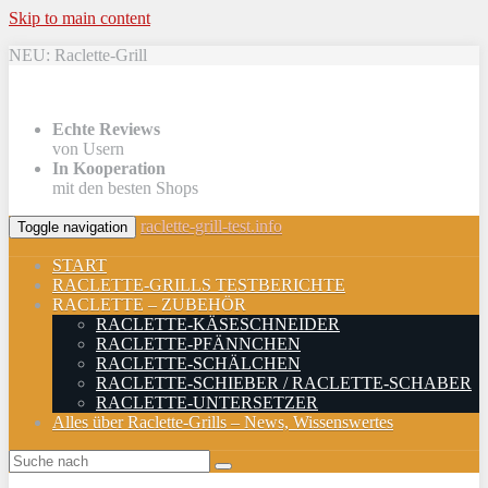
Skip to main content
NEU: Raclette-Grill
Echte Reviews
von Usern
In Kooperation
mit den besten Shops
raclette-grill-test.info
Toggle navigation
START
RACLETTE-GRILLS TESTBERICHTE
RACLETTE – ZUBEHÖR
RACLETTE-KÄSESCHNEIDER
RACLETTE-PFÄNNCHEN
RACLETTE-SCHÄLCHEN
RACLETTE-SCHIEBER / RACLETTE-SCHABER
RACLETTE-UNTERSETZER
Alles über Raclette-Grills – News, Wissenswertes